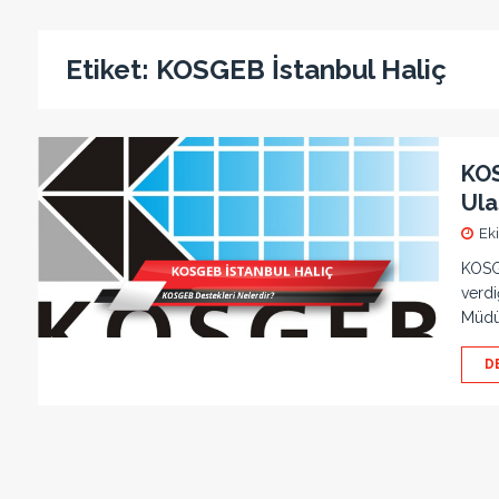
Etiket:
KOSGEB İstanbul Haliç
KOS
Ulaş
Ek
KOSGE
verdi
Müdür
D