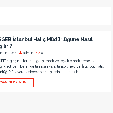
GEB İstanbul Haliç Müdürlüğüne Nasıl
ılır ?
im 31, 2017
admin
0
B’in girişimcilerimizi geliştirmek ve teşvik etmek amacı ile
ği kredi ve hibe imkânlarından yararlanabilmek için İstanbul Haliç
lüğü’nü ziyaret edecek olan kişilerin ilk olarak bu
EVAMINI OKUYUN…