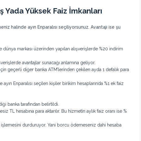
eriş Yada Yüksek Faiz İmkanları
niz halinde ayın Enparalısı seçiliyorsunuz. Avantajı ise şu
ce dünya markası üzerinden yapılan alışverişlerde %20 indirim
verişlerde avantajlar sunacağı anlamına geliyor.
 için geçerli diğer banka ATM’lerinden çekilen ayda 1 defalık para
e ayın Enparalısı seçilen kişiler birikim hesaplarında %1 ek faiz
iği banka tarafından belirtildi.
adesiz TL hesabına para aktarılır. Bu hizmetin aylık faiz oranı ise %
zin işlemesini durduruyor. Yani borcu ödemeseniz dahi hesaba