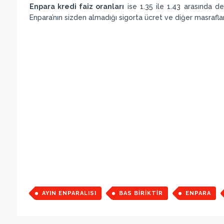
Enpara kredi faiz oranları
ise 1.35 ile 1.43 arasında de
Enpara’nın sizden almadığı sigorta ücret ve diğer masrafl
AYIN ENPARALISI
BAS BIRIKTIR
ENPARA