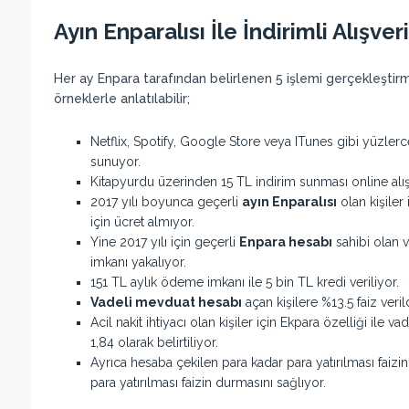
Ayın Enparalısı İle İndirimli Alışv
Her ay Enpara tarafından belirlenen 5 işlemi gerçekleştirme
örneklerle anlatılabilir;
Netflix, Spotify, Google Store veya ITunes gibi yüzler
sunuyor.
Kitapyurdu üzerinden 15 TL indirim sunması online alış
2017 yılı boyunca geçerli
ayın Enparalısı
olan kişiler
için ücret almıyor.
Yine 2017 yılı için geçerli
Enpara hesabı
sahibi olan v
imkanı yakalıyor.
151 TL aylık ödeme imkanı ile 5 bin TL kredi veriliyor.
Vadeli mevduat hesabı
açan kişilere %13.5 faiz verild
Acil nakit ihtiyacı olan kişiler için Ekpara özelliği ile v
1,84 olarak belirtiliyor.
Ayrıca hesaba çekilen para kadar para yatırılması fai
para yatırılması faizin durmasını sağlıyor.