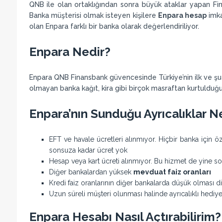
QNB ile olan ortaklığından sonra büyük ataklar yapan Fina
Banka müşterisi olmak isteyen kişilere
Enpara hesap
imka
olan Enpara farklı bir banka olarak değerlendiriliyor.
Enpara Nedir?
Enpara QNB Finansbank güvencesinde Türkiye’nin ilk ve şua
olmayan banka kağıt, kira gibi birçok masraftan kurtulduğu 
Enpara’nın Sunduğu Ayrıcalıklar N
EFT ve havale ücretleri alınmıyor. Hiçbir banka için öz
sonsuza kadar ücret yok
Hesap veya kart ücreti alınmıyor. Bu hizmet de yine s
Diğer bankalardan yüksek
mevduat faiz oranları
Kredi faiz oranlarının diğer bankalarda düşük olması di
Uzun süreli müşteri olunması halinde ayrıcalıklı hediye
Enpara Hesabı Nasıl Açtırabilirim?