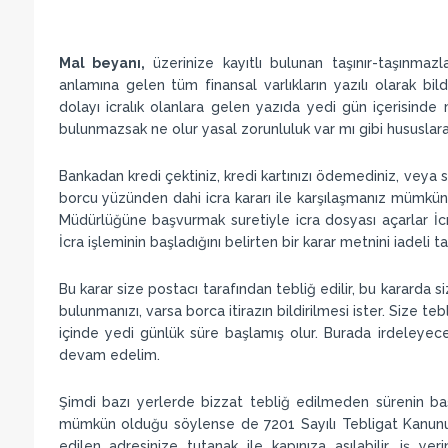
Mal beyanı,
üzerinize kayıtlı bulunan taşınır-taşınmaz
anlamına gelen tüm finansal varlıkların yazılı olarak bi
dolayı icralık olanlara gelen yazıda yedi gün içerisind
bulunmazsak ne olur yasal zorunluluk var mı gibi hususlara 
Bankadan kredi çektiniz, kredi kartınızı ödemediniz, veya s
borcu yüzünden dahi icra kararı ile karşılaşmanız mümkün. A
Müdürlüğüne başvurmak suretiyle icra dosyası açarlar İ
İcra işleminin başladığını belirten bir karar metnini iadeli
Bu karar size postacı tarafından tebliğ edilir, bu kararda
bulunmanızı, varsa borca itirazın bildirilmesi ister. Size teb
içinde yedi günlük süre başlamış olur. Burada irdeleye
devam edelim.
Şimdi bazı yerlerde bizzat tebliğ edilmeden sürenin ba
mümkün olduğu söylense de 7201 Sayılı Tebligat Kanunun
edilen adresinize tutanak ile kapınıza asılabilir, iş yer