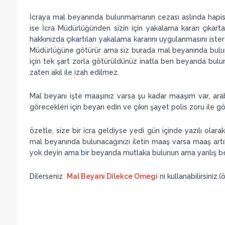
İcraya mal beyanında bulunmamanın cezası aslında hapisti
ise İcra Müdürlüğünden sizin için yakalama kararı çıkart
hakkınızda çıkartılan yakalama kararını uygulanmasını ister
Müdürlüğüne götürür ama siz burada mal beyanında bulunur
için tek şart zorla götürüldünüz inatla ben beyanda bul
zaten akıl ile izah edilmez.
Mal beyanı işte maaşınız varsa şu kadar maaşım var, ara
görecekleri için beyan edin ve çıkın şayet polis zoru ile gö
özetle, size bir icra geldiyse yedi gün içinde yazılı olara
mal beyanında bulunacağınızı iletin maaş varsa maaş art
yok deyin ama bir beyanda mutlaka bulunun ama yanlış bey
Dilerseniz
Mal Beyanı Dilekce Ornegi
ni kullanabilirsiniz.(