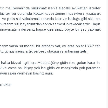
r, mal beyanında bulunmaz iseniz alacaklı avukatları isterler
abilirler bu durumda Kolluk kuvvetlerine müzekkere yazılarak
 ve polis sizi yakalamak zorunda kalır ve tuttuğu gibi sizi İcra
sanız sizi beyanınızdan sonra serbest bırakacaklardır. Hapis
unmayacağım derseniz hapse girersiniz… böyle bir şey yapmak
banız varsa su model bir arabam var, ev arsa onlar UYAP tan
türülmüş iseniz artık serbest olacağınız anlamına gelir.
k hatta bizzat İlgili İcra Müdürlüğüne gidin size gelen karar ile
ık ve varsa ha.. bişey yok ise gidin ve maaşımda yok paramda
an sakın vermeyin başınız ağrır.
örnektir)