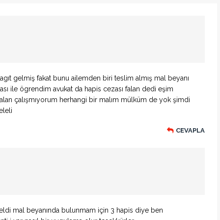
gıt gelmiş fakat bunu ailemden biri teslim almış mal beyanı
ası ile ögrendim avukat da hapis cezası falan dedi eşim
 falan çalışmıyorum herhangi bir malım mülküm de yok şimdi
leli
CEVAPLA
geldi mal beyanında bulunmam için 3 hapis diye ben