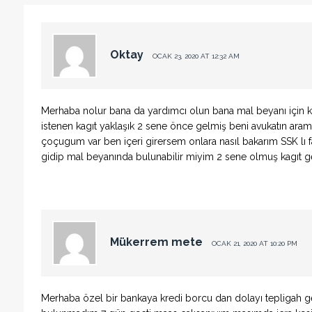
Oktay
OCAK 23, 2020 AT 12:32 AM
Merhaba nolur bana da yardımcı olun bana mal beyanı için ka
istenen kagıt yaklaşık 2 sene önce gelmiş beni avukatın aram
çoçugum var ben içeri girersem onlara nasıl bakarım SSK lı
gidip mal beyanında bulunabilir miyim 2 sene olmuş kagıt ge
Mükerrem mete
OCAK 21, 2020 AT 10:20 PM
Merhaba özel bir bankaya kredi borcu dan dolayı tepligah 