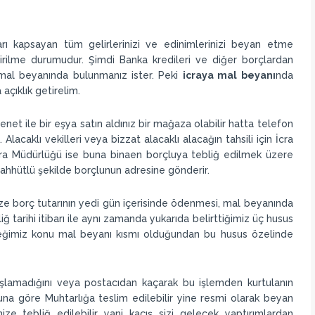
ları kapsayan tüm gelirlerinizi ve edinimlerinizi beyan etme
ldirilme durumudur. Şimdi Banka kredileri ve diğer borçlardan
e mal beyanında bulunmanız ister. Peki
icraya mal beyanı
nda
açıklık getirelim.
enet ile bir eşya satın aldınız bir mağaza olabilir hatta telefon
lacaklı vekilleri veya bizzat alacaklı alacağın tahsili için İcra
cra Müdürlüğü ise buna binaen borçluya tebliğ edilmek üzere
 taahhütlü şekilde borçlunun adresine gönderir.
 size borç tutarının yedi gün içerisinde ödenmesi, mal beyanında
liğ tarihi itibarı ile aynı zamanda yukarıda belirttiğimiz üç husus
ceğimiz konu mal beyanı kısmı olduğundan bu husus özelinde
şlamadığını veya postacıdan kaçarak bu işlemden kurtulanın
a göre Muhtarlığa teslim edilebilir yine resmi olarak beyan
inize tebliğ edilebilir yani kaçış sizi gelecek yaptırımlardan