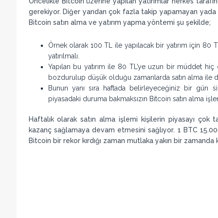
Öncelikle Bitcoin üzerine yapılan yatırımlar herkes tarafın
gerekiyor. Diğer yandan çok fazla takip yapamayan yada d
Bitcoin satın alma ve yatırım yapma yöntemi şu şekilde;
Örnek olarak 100 TL ile yapılacak bir yatırım için 80 
yatırılmalı.
Yapılan bu yatırım ile 80 TL’ye uzun bir müddet hiç
bozdurulup düşük olduğu zamanlarda satın alma ile değ
Bunun yanı sıra haftada belirleyeceğiniz bir gün s
piyasadaki duruma bakmaksızın Bitcoin satın alma işlem
Haftalık olarak satın alma işlemi kişilerin piyasayı çok
kazanç sağlamaya devam etmesini sağlıyor. 1 BTC 15.000
Bitcoin bir rekor kırdığı zaman mutlaka yakın bir zamanda 