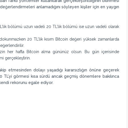
dan farklı yöntemler kullanılarak gerçekleştirildiğinin bilinmesi
eğerlendirmeleri anlamadığını söyleyen kişiler için en yaygın
TL’lik bölümü uzun vadeli 20 TL’lik bölümü ise uzun vadeli olarak
 dokunmazken 20 TL’lik kısım Bitcoin değeri yüksek zamanlarda
erlendirilir.
izin her hafta Bitcoin alma gününüz olsun. Bu gün içerisinde
i gerçekleştirin.
 takip etmesinden dolayı yaşadığı kararsızlığın önüne geçerek
 TL’yi görmesi kısa sürdü ancak geçmiş dönemlere bakılınca
kendi rekorunu egale ediyor.