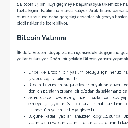
1 Bitcoin 13 bin TL’yi geçmeye başlamasıyla ülkemizde ha
fazla kişinin katılımına maruz kalıyor. Artık finans uzma
mudur sorusuna daha gerçekçi cevaplar oluşmaya başlandı.
ciddi riskler de içerebiliyor.
Bitcoin Yatırımı
İlk defa Bitcoin’i duyup zaman içerisindeki değişimine gö
yollar bulunuyor. Doğru bir şekilde Bitcoin yatırımı yapma
Öncelikle Bitcoin bir yazılım olduğu için henüz 
çıkabileceği iyi bilinmelidir.
Bitcoin ilk yılından bugüne kadar büyük bir güven iç
denilen paralarınızı sanal bir cüzdan da saklamanız da
Sanal cüzdan devreye girince hırsızlar da hack yap
etmeye çalışıyorlar. Sahip olunan sanal cüzdanın bil
halinde tüm yatırımlar boşa gidebilir.
Bugüne kadar yapılan analizler doğrultusunda 
yatırımcısına yapılan yatırımın onlarca katı oranında ka