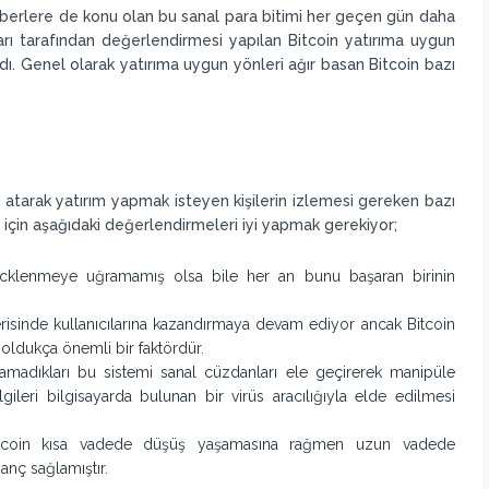
berlere de konu olan bu sanal para bitimi her geçen gün daha
nları tarafından değerlendirmesi yapılan Bitcoin yatırıma uygun
 Genel olarak yatırıma uygun yönleri ağır basan Bitcoin bazı
z atarak yatırım yapmak isteyen kişilerin izlemesi gereken bazı
k için aşağıdaki değerlendirmeleri iyi yapmak gerekiyor;
hacklenmeye uğramamış olsa bile her an bunu başaran birinin
erisinde kullanıcılarına kazandırmaya devam ediyor ancak Bitcoin
 oldukça önemli bir faktördür.
amadıkları bu sistemi sanal cüzdanları ele geçirerek manipüle
gileri bilgisayarda bulunan bir virüs aracılığıyla elde edilmesi
Bitcoin kısa vadede düşüş yaşamasına rağmen uzun vadede
zanç sağlamıştır.