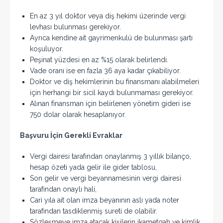
En az 3 yıl doktor veya diş hekimi üzerinde vergi
levhası bulunması gerekiyor.
Ayrıca kendine ait gayrimenkulü de bulunması şartı
koşuluyor.
Peşinat yüzdesi en az %15 olarak belirlendi.
Vade oranı ise en fazla 36 aya kadar çıkabiliyor.
Doktor ve diş hekimlerinin bu finansmanı alabilmeleri
için herhangi bir sicil kaydı bulunmaması gerekiyor.
Alınan finansman için belirlenen yönetim gideri ise
750 dolar olarak hesaplanıyor.
Başvuru İçin Gerekli Evraklar
Vergi dairesi tarafından onaylanmış 3 yıllık bilanço,
hesap özeti yada gelir ile gider tablosu,
Son gelir ve vergi beyannamesinin vergi dairesi
tarafından onaylı hali,
Cari yıla ait olan imza beyanının aslı yada noter
tarafından tasdiklenmiş sureti de olabilir.
Sözleşmeye imza atacak kişilerin ikametgah ve kimlik