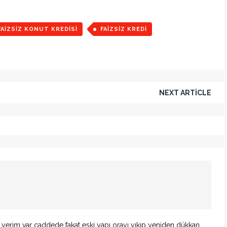
FAIZSIZ KONUT KREDISI
FAIZSIZ KREDI
NEXT ARTICLE
rim var caddede fakat eski yapı orayı yıkıp yeniden dükkan