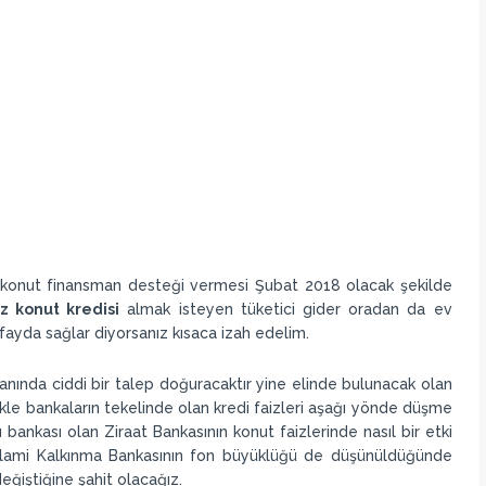
 konut finansman desteği vermesi Şubat 2018 olacak şekilde
iz konut kredisi
almak isteyen tüketici gider oradan da ev
 fayda sağlar diyorsanız kısaca izah edelim.
anında ciddi bir talep doğuracaktır yine elinde bulunacak olan
le bankaların tekelinde olan kredi faizleri aşağı yönde düşme
 bankası olan Ziraat Bankasının konut faizlerinde nasıl bir etki
İslami Kalkınma Bankasının fon büyüklüğü de düşünüldüğünde
değiştiğine şahit olacağız.