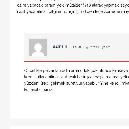
daire yapacak param yok .mütaitler %40 alarak yapmak istiyorl
nasıl yapabiliriz . bilgileriniz için şimdiden teşekkür ederim iy
admin
TEMMUZ 15, 2017 AT 1:57 AM
Öncelikle pek anlamadın ama ortak çok olunca kimseye y
kredi kullanabilirsiniz. Ancak bir inşaat başlatma maliye
yüzden Kredi çekmek suretiyle yapabilir Yine kendi imka
kullanabilirsiniz.