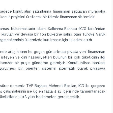
şan sadece konut alım satımlarına finansman sağlayan murabaha
 konut projeleri üretecek bir faizsiz finansman sistemidir.
aması bulunmaktadır İslami Kalkınma Bankası (ICD) tarafından
 kurulan ve devasa bir fon buketine sahip olan Türkiye Varlık
e sisteminin ülkemizde kurulmasın için ilk adımı atıldı.
inde artış hızının he geçen gün artması piyasa yeni finansman
isteyen ve dini hassasiyetleri bulunun bir çok tüketicinin ilgi
 benzer bir proje gündeme gelmiştir. Konut İhtisas bankası
ürülmesi için önerilen sistemin alternatifi olarak piyasaya
 sürer derseniz TVF Başkanı Mehmet Bostan, ICD ile çerçeve
luş çalışmalarının ise üç en fazla 4 ay içerisinde tamamlanacak
keticilerin 2018 yılını beklemeleri gerekecektir.