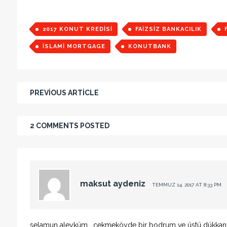
2017 KONUT KREDISI
FAIZSIZ BANKACILIK
ISLAMI MORTGAGE
KONUTBANK
PREVIOUS ARTICLE
2 COMMENTS POSTED
maksut aydeniz
TEMMUZ 14, 2017 AT 8:33 PM
selamun aleyküm . çekmeköyde bir bodrum ve üstü dükkan ye